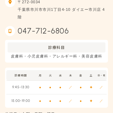
〒272-0034
千葉県市川市市川1丁目4-10 ダイエー市川店 4
階
047-712-6806
診療科目
皮膚科・小児皮膚科・アレルギー科・美容皮膚科
診療時間
月
火
水
木
金
土
日・祝
✦
9:45-13:30
●
●
●
／
●
／
✦
15:00-19:00
●
●
●
／
●
／