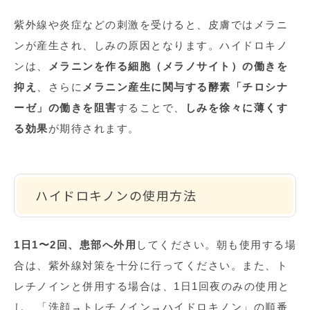
紫外線や炎症などの刺激を受けると、皮膚ではメラニ
ンが産生され、しみの原因となります。ハイドロキノ
ンは、
メラニンを作る細胞（メラノサイト）の働きを
抑え
、さらに
メラニン産生に関与する酵素「チロシナ
ーゼ」の働きを阻害
することで、
しみを徐々に薄くす
る効果
が期待されます。
ハイドロキノンの使用方法
1日1〜2回、患部へ外用
してください。朝も使用する場
合は、紫外線対策を十分に行ってください。また、ト
レチノインと併用する場合は、
1
日
1
回夜のみの使用と
し、「洗顔
→
トレチノイン
→
ハイドロキノン」の順番