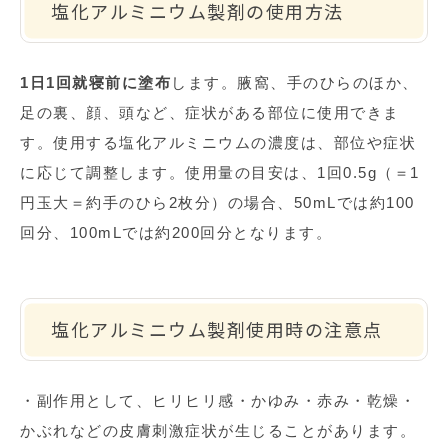
塩化アルミニウム製剤の使用方法
1日1回就寝前に塗布
します。腋窩、手のひらのほか、
足の裏、顔、頭など、症状がある部位に使用できま
す。使用する塩化アルミニウムの濃度は、部位や症状
に応じて調整します。使用量の目安は、
1
回
0.5g
（＝
1
円玉大＝約手のひら
2
枚分）の場合、
50mL
では約
100
回分、
100mL
では約
200
回分となります。
塩化アルミニウム製剤使用時の注意点
・副作用として、ヒリヒリ感・かゆみ・赤み・乾燥・
かぶれなどの皮膚刺激症状が生じることがあります。