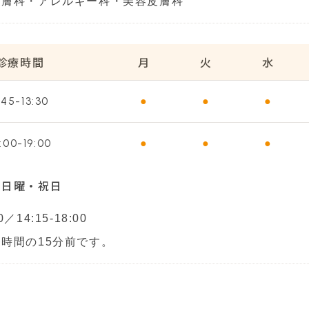
皮膚科・アレルギー科・美容皮膚科
診療時間
月
火
水
:45-13:30
●
●
●
:00-19:00
●
●
●
・日曜・祝日
00／
14:15-18:00
時間の15分前です。