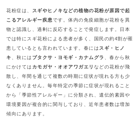
花粉症は、
スギやヒノキなどの植物の花粉が原因で起
こるアレルギー疾患
です。体内の免疫細胞が花粉を異
物と認識し、過剰に反応することで発症します。日本
では特にスギ花粉による患者が多く、国民の約
4
割が罹
患しているとも言われています。春には
スギ・ヒノ
キ
、秋には
ブタクサ・ヨモギ・カナムグラ
、春から秋
にかけては
カモガヤ・オオアワガエリ
などの花粉が飛
散し、年間を通じて複数の時期に症状が現れる方も少
なくありません。毎年特定の季節に症状が現れること
から「季節性アレルギー」に分類され、遺伝的素因や
環境要因が複合的に関与しており、近年患者数は増加
傾向にあります。