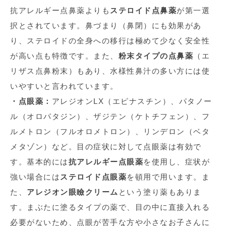
抗アレルギー点鼻薬よりも
ステロイド点鼻薬
が第一選
択とされています。鼻づまり（鼻閉）にも効果があ
り、ステロイドの全身への移行は極めて少なく安全性
が高い点も特徴です。また、
粉末タイプの点鼻薬
（エ
リザス点鼻粉末）もあり、水様性鼻汁の多い方には使
いやすいと言われています。
・点眼薬：
アレジオン
LX
（エピナスチン）、パタノー
ル（オロパタジン）、ザジテン（ケトチフェン）、フ
ルメトロン（フルオロメトロン）、リンデロン（ベタ
メタゾン）など。目の症状に対して点眼薬は有効で
す。基本的には
抗アレルギー点眼薬
を使用し、症状が
強い場合には
ステロイド点眼薬
を頓用で用います。ま
た、
アレジオン眼瞼クリーム
という塗り薬もありま
す。まぶたに塗るタイプの薬で、目の中に直接入れる
必要がないため、点眼が苦手な方や小さなお子さんに